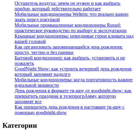
Осушитель воздуха: зачем он нужен и как выбрать
прибор, который действительно работает
Мобильные кондиционеры Weltem: что реально важно
знать перед покупкой
Мобильные промышленные кондиционеры Russel:
практическое руководство по выбору и эксплуатации
Крышные кондиционеры: невидимые герои климата над
вашей головой
Как организовать запоминающийся день рождения:
просто, честно и без паники
Бытовой кондиционер: как выбрать, установить и не
пожалеть
GoodNight Show: как устроить вечерний день рождения,
который запомнят надолго
Мобильные кондиционеры: когда портативность важнее
идеальной мощности
День рождения в формате тв‑шоу от goodnight.show: как
превратить праздник в телепрогрАмму, которую
запомнят все
Как превратить день рождения в настоящее тв-шоу с
помощью goodnight.show
Категории