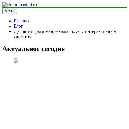
Перейти
к
Меню
clubromantiki.ru
информационный сайт
содержимому
Главная
Блог
Лучшие игры в жанре visual novel с интерактивным
сюжетом
Актуальное сегодня