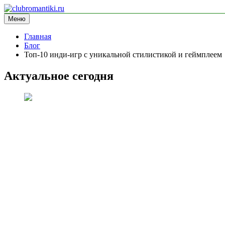
Перейти
к
Меню
clubromantiki.ru
информационный сайт
содержимому
Главная
Блог
Топ-10 инди-игр с уникальной стилистикой и геймплеем
Актуальное сегодня