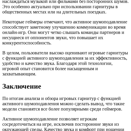
наслаждаться музыкой или фильмами без посторонних шумов.
Это особенно актуально при использовании гарнитуры в
общественных местах или на длительных поездках.
Некоторые геймеры отмечают, что активное шумоподавление
способствует заметному улучшению коммуникации во время
онлайн-игр. Они могут четко слышать команды партнеров и
несущиеся от оппонентов звуки, что повышает их
конкурентоспособность.
В целом, пользователи высоко оценивают игровые гарнитуры
с функцией активного шумоподавления за их эффективность,
удобство и качество звука. Благодаря этой технологии,
игровой опыт становится более насыщенным и
захватывающим.
Заключение
По итогам анализа и обзора игровых гарнитур с функцией
активного шумоподавления можно сделать вывод, что такие
модели становятся все более популярными среди геймеров.
Активное шумоподавление позволяет игрокам
сосредоточиться на игре, исключив посторонние звуки из
окружающей среды. Качество звука и комфорт при ношении