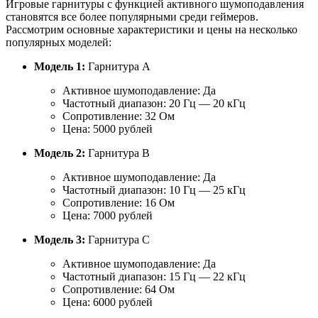
Игровые гарнитуры с функцией активного шумоподавления
становятся все более популярными среди геймеров.
Рассмотрим основные характеристики и цены на несколько
популярных моделей:
Модель 1:
Гарнитура A
Активное шумоподавление: Да
Частотный диапазон: 20 Гц — 20 кГц
Сопротивление: 32 Ом
Цена: 5000 рублей
Модель 2:
Гарнитура B
Активное шумоподавление: Да
Частотный диапазон: 10 Гц — 25 кГц
Сопротивление: 16 Ом
Цена: 7000 рублей
Модель 3:
Гарнитура C
Активное шумоподавление: Да
Частотный диапазон: 15 Гц — 22 кГц
Сопротивление: 64 Ом
Цена: 6000 рублей