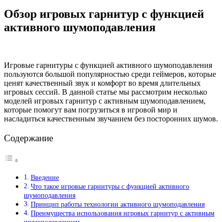
Обзор игровых гарнитур с функцией
активного шумоподавления
Игровые гарнитуры с функцией активного шумоподавления
пользуются большой популярностью среди геймеров, которые
ценят качественный звук и комфорт во время длительных
игровых сессий. В данной статье мы рассмотрим несколько
моделей игровых гарнитур с активным шумоподавлением,
которые помогут вам погрузиться в игровой мир и
насладиться качественным звучанием без посторонних шумов.
Содержание
Введение
Что такое игровые гарнитуры с функцией активного
шумоподавления
Принцип работы технологии активного шумоподавления
Преимущества использования игровых гарнитур с активным