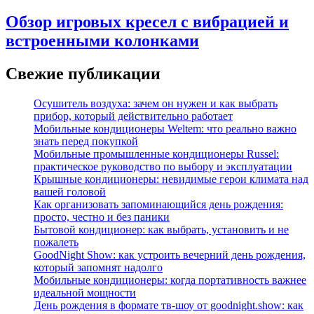
Обзор игровых кресел с вибрацией и
встроенными колонками
Свежие публикации
Осушитель воздуха: зачем он нужен и как выбрать
прибор, который действительно работает
Мобильные кондиционеры Weltem: что реально важно
знать перед покупкой
Мобильные промышленные кондиционеры Russel:
практическое руководство по выбору и эксплуатации
Крышные кондиционеры: невидимые герои климата над
вашей головой
Как организовать запоминающийся день рождения:
просто, честно и без паники
Бытовой кондиционер: как выбрать, установить и не
пожалеть
GoodNight Show: как устроить вечерний день рождения,
который запомнят надолго
Мобильные кондиционеры: когда портативность важнее
идеальной мощности
День рождения в формате тв‑шоу от goodnight.show: как