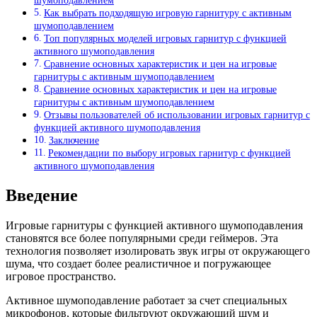
шумоподавлением
Как выбрать подходящую игровую гарнитуру с активным
шумоподавлением
Топ популярных моделей игровых гарнитур с функцией
активного шумоподавления
Сравнение основных характеристик и цен на игровые
гарнитуры с активным шумоподавлением
Сравнение основных характеристик и цен на игровые
гарнитуры с активным шумоподавлением
Отзывы пользователей об использовании игровых гарнитур с
функцией активного шумоподавления
Заключение
Рекомендации по выбору игровых гарнитур с функцией
активного шумоподавления
Введение
Игровые гарнитуры с функцией активного шумоподавления
становятся все более популярными среди геймеров. Эта
технология позволяет изолировать звук игры от окружающего
шума, что создает более реалистичное и погружающее
игровое пространство.
Активное шумоподавление работает за счет специальных
микрофонов, которые фильтруют окружающий шум и