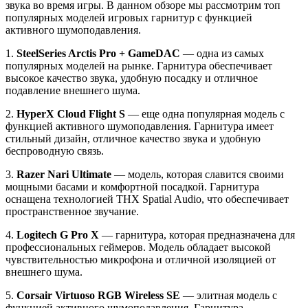
звука во время игры. В данном обзоре мы рассмотрим топ
популярных моделей игровых гарнитур с функцией
активного шумоподавления.
1.
SteelSeries Arctis Pro + GameDAC
— одна из самых
популярных моделей на рынке. Гарнитура обеспечивает
высокое качество звука, удобную посадку и отличное
подавление внешнего шума.
2.
HyperX Cloud Flight S
— еще одна популярная модель с
функцией активного шумоподавления. Гарнитура имеет
стильный дизайн, отличное качество звука и удобную
беспроводную связь.
3.
Razer Nari Ultimate
— модель, которая славится своими
мощными басами и комфортной посадкой. Гарнитура
оснащена технологией THX Spatial Audio, что обеспечивает
пространственное звучание.
4.
Logitech G Pro X
— гарнитура, которая предназначена для
профессиональных геймеров. Модель обладает высокой
чувствительностью микрофона и отличной изоляцией от
внешнего шума.
5.
Corsair Virtuoso RGB Wireless SE
— элитная модель с
функцией активного шумоподавления. Гарнитура