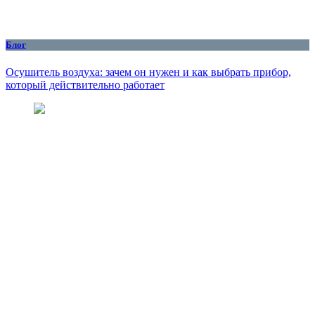
Блог
Осушитель воздуха: зачем он нужен и как выбрать прибор,
который действительно работает