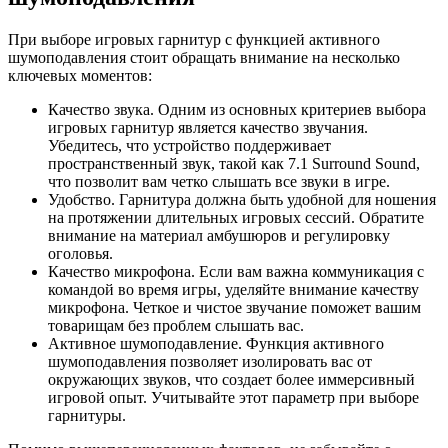
При выборе игровых гарнитур с функцией активного
шумоподавления стоит обращать внимание на несколько
ключевых моментов:
Качество звука. Одним из основных критериев выбора
игровых гарнитур является качество звучания.
Убедитесь, что устройство поддерживает
пространственный звук, такой как 7.1 Surround Sound,
что позволит вам четко слышать все звуки в игре.
Удобство. Гарнитура должна быть удобной для ношения
на протяжении длительных игровых сессий. Обратите
внимание на материал амбушюров и регулировку
оголовья.
Качество микрофона. Если вам важна коммуникация с
командой во время игры, уделяйте внимание качеству
микрофона. Четкое и чистое звучание поможет вашим
товарищам без проблем слышать вас.
Активное шумоподавление. Функция активного
шумоподавления позволяет изолировать вас от
окружающих звуков, что создает более иммерсивный
игровой опыт. Учитывайте этот параметр при выборе
гарнитуры.