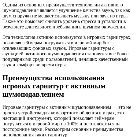
Одним из основных преимуществ технологии активного
шумоподавления является улучшение качества звука, так как
шум снаружи не мешает слышать музыку или звук из игры.
Также это помогает снизить уровень стресса и усталости в
результате длительного пребывания в шумном окружении.
Эта технология активно используется в игровых гарнитурах,
позволяя геймерам погружаться в игровой мир без
отвлекающих фоновых звуков. Игровые гарнитуры с
функцией активного шумоподавления становятся все более
популярными среди пользователей, ценящих качественный
звук и комфорт во время игры.
Преимущества использования
игровых гарнитур с активным
шумоподавлением
Игровые гарнитуры с активным шумоподавлением — это не
просто устройства для комфортного общения в играх, это
настоящий инструмент, который позволяет геймерам
погрузиться в игровой мир на 100% и не отвлекаться на
посторонние звуки. Рассмотрим основные преимущества
использования таких гарнитур: