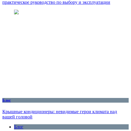
практическое руководство по выбору и эксплуатации
Блог
Крышные кондиционеры: невидимые герои климата над
вашей головой
Блог