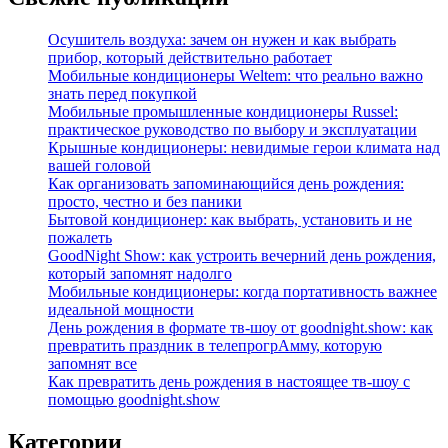
Осушитель воздуха: зачем он нужен и как выбрать
прибор, который действительно работает
Мобильные кондиционеры Weltem: что реально важно
знать перед покупкой
Мобильные промышленные кондиционеры Russel:
практическое руководство по выбору и эксплуатации
Крышные кондиционеры: невидимые герои климата над
вашей головой
Как организовать запоминающийся день рождения:
просто, честно и без паники
Бытовой кондиционер: как выбрать, установить и не
пожалеть
GoodNight Show: как устроить вечерний день рождения,
который запомнят надолго
Мобильные кондиционеры: когда портативность важнее
идеальной мощности
День рождения в формате тв‑шоу от goodnight.show: как
превратить праздник в телепрогрАмму, которую
запомнят все
Как превратить день рождения в настоящее тв-шоу с
помощью goodnight.show
Категории