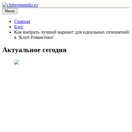
Перейти
к
Меню
clubromantiki.ru
информационный сайт
содержимому
Главная
Блог
Как выбрать лучший вариант для идеальных отношений
в ‘Клуб Романтики’
Актуальное сегодня