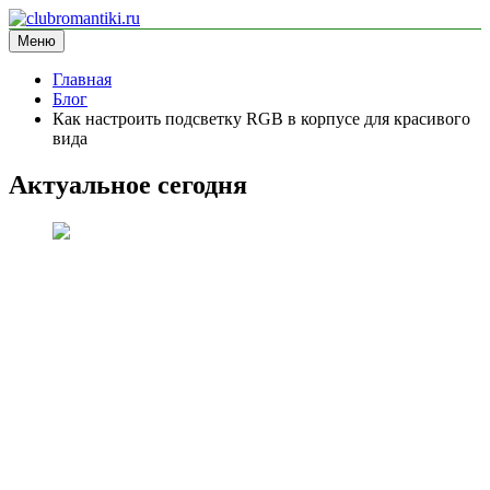
Перейти
к
Меню
clubromantiki.ru
информационный сайт
содержимому
Главная
Блог
Как настроить подсветку RGB в корпусе для красивого
вида
Актуальное сегодня